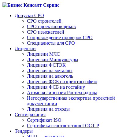
Допуски СРО
СРО строителей
СРО проектировщиков
СРО изыскателей
Сопровождение проверок СРО
Специалисты для СРО
Лицензии
Лицензии МЧС
Лицензии Минкультуры
Лицензия ФСТЭК
Лицензия на металлы
Лицензия на алкоголь
Лицензия ФСБ на криптографию
Лицензия ФСБ на гостайну
Атомная лицензия Ростехнадзора
Негосударственная экспертиза проектной
документации
Лицензия на отходы
Сертификация
Сертификат ISO
Сертификат соответствия ГОСТ Р
Тендеры
ЭЦП — все виды