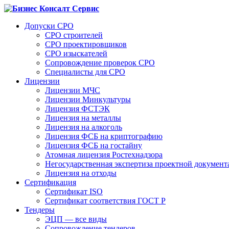
Допуски СРО
СРО строителей
СРО проектировщиков
СРО изыскателей
Сопровождение проверок СРО
Специалисты для СРО
Лицензии
Лицензии МЧС
Лицензии Минкультуры
Лицензия ФСТЭК
Лицензия на металлы
Лицензия на алкоголь
Лицензия ФСБ на криптографию
Лицензия ФСБ на гостайну
Атомная лицензия Ростехнадзора
Негосударственная экспертиза проектной докумен
Лицензия на отходы
Сертификация
Сертификат ISO
Сертификат соответствия ГОСТ Р
Тендеры
ЭЦП — все виды
Сопровождение тендеров