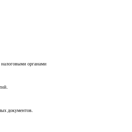
й налоговыми органами
тий.
мых документов.