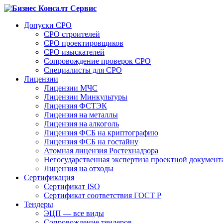
Допуски СРО
СРО строителей
СРО проектировщиков
СРО изыскателей
Сопровождение проверок СРО
Специалисты для СРО
Лицензии
Лицензии МЧС
Лицензии Минкультуры
Лицензия ФСТЭК
Лицензия на металлы
Лицензия на алкоголь
Лицензия ФСБ на криптографию
Лицензия ФСБ на гостайну
Атомная лицензия Ростехнадзора
Негосударственная экспертиза проектной докумен
Лицензия на отходы
Сертификация
Сертификат ISO
Сертификат соответствия ГОСТ Р
Тендеры
ЭЦП — все виды
Сопровождение тендеров