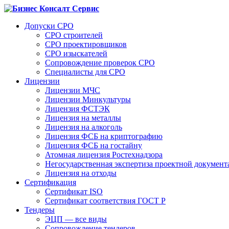
Допуски СРО
СРО строителей
СРО проектировщиков
СРО изыскателей
Сопровождение проверок СРО
Специалисты для СРО
Лицензии
Лицензии МЧС
Лицензии Минкультуры
Лицензия ФСТЭК
Лицензия на металлы
Лицензия на алкоголь
Лицензия ФСБ на криптографию
Лицензия ФСБ на гостайну
Атомная лицензия Ростехнадзора
Негосударственная экспертиза проектной докумен
Лицензия на отходы
Сертификация
Сертификат ISO
Сертификат соответствия ГОСТ Р
Тендеры
ЭЦП — все виды
Сопровождение тендеров